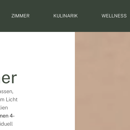
ZIMMER
KULINARIK
WELLNESS
mer
assen,
em Licht
lien
nen 4-
iduell