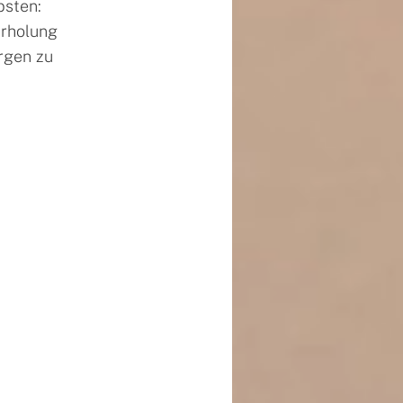
bsten:
Erholung
rgen zu