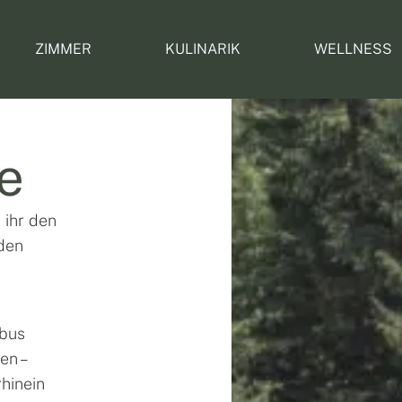
ZIMMER
KULINARIK
WELLNESS
e
 ihr den
 den
obus
en –
rhinein