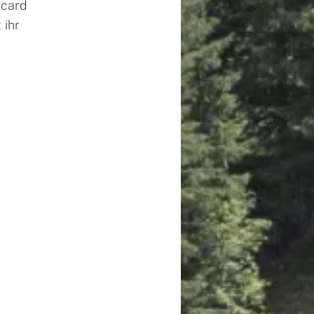
rcard
 ihr