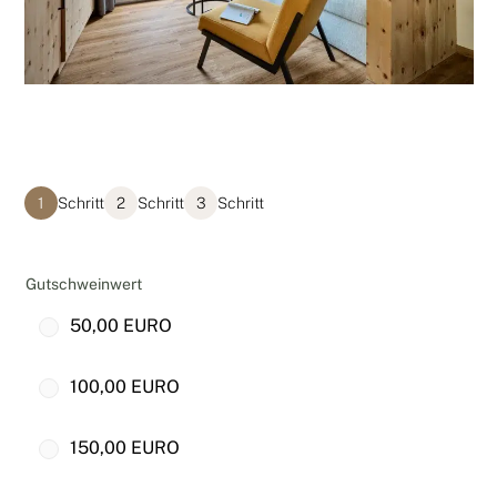
1
Schritt
2
Schritt
3
Schritt
Gutschweinwert
G
50,00 EURO
u
t
100,00 EURO
s
c
h
150,00 EURO
e
i
n